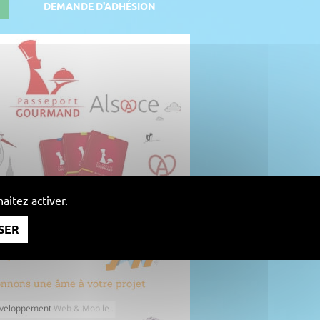
DEMANDE D'ADHÉSION
aitez activer.
SER