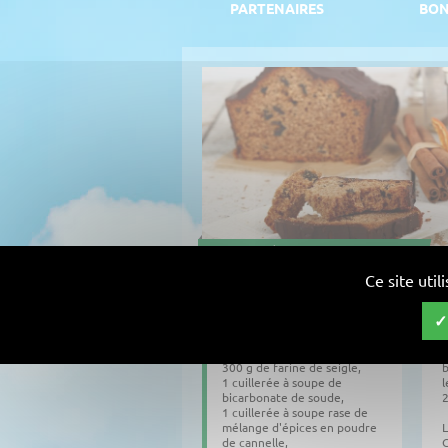
PARTENAIRES
BON
PAIN D'ÉPICE AU CHOCOLAT
Ce site uti
Ingrédients
100 g de chocolat noir,
F
100 g de miel,
l
300 g de farine de seigle,
b
1 cuillerée à soupe de
l
bicarbonate de soude,
2
1 cuillerée à soupe rase de
mélange d'épices en poudre
L
de cannelle,
C