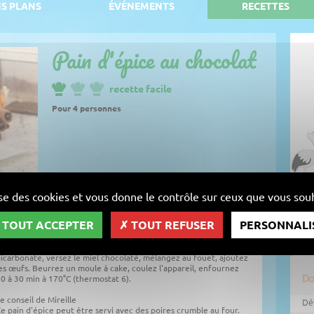
S PLANS
ÉVÉNEMENTS
RECETTES
Pain d'épice au chocolat
recette facile
Pour 4 personnes
lise des cookies et vous donne le contrôle sur ceux que vous souh
Préparation
TOUT ACCEPTER
TOUT REFUSER
PERSONNALI
aîtes fondre le chocolat cassé en carrés dans une casserole avec
'eau et le miel. Mélangez la farine avec les épices et le
icarbonate, versez le miel chocolaté, mélangez au fouet, ajoutez
es œufs. Beurrez un moule à cake, coulez l'appareil, enfournez
0 à 30 min à 170°C (thermostat 6).
e conseil de Mireille
e pain d'épice peut être servi avec des poires crumble au four.