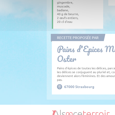
gingembre,
muscade,
badiane,
40 g de beurre,
2 œufs entiers,
20 cℓ d'eau
RECETTE PROPOSÉE PAR
Pains d'Epices Mi
Oster
Pains d'épices de toutes les délices, parc
les délices se conjuguent au pluriel et, 
deviennent alors féminines. Et des amour
pas.
67000
Strasbourg