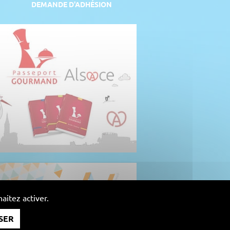
DEMANDE D'ADHÉSION
aitez activer.
SER