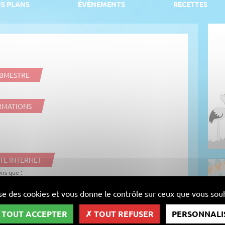
S PLANS
ÉVÉNEMENTS
RECETTES
EBMESTRE
RMATIONS
TE INTERNET
ns que :
ciété
Animaweb
dont le siège social est situé au 31 route de la
lise des cookies et vous donne le contrôle sur ceux que vous souh
 société
Infomaniak
dont le siège social est situé rue Eugène
TOUT ACCEPTER
TOUT REFUSER
PERSONNALI