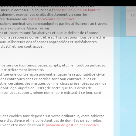
 droit d'accès, de modification et de suppression de votre
 merci d'adresser un courrier à l'
adresse indiquée en haut de
également exercer vos droits directement via courrier
otre demande via
notre formulaire de contact.
ations nominatives communiquées par les utilisateurs au travers
sage exclusif de Alsace Terroir.
es utilisateurs sont facultatives et que le défaut de réponse
ois, les réponses doivent être suffisantes pour nous permettre
aux utilisateurs des réponses appropriées et satisfaisantes.
dicatif et non contractuel.
e service (contenus, pages, scripts, etc.), en tout ou partie, sur
 est strictement interdite.
stitue une contrefaçon pouvant engager la responsabilité civile
ions contenues dans ce service sont non contractuelles et
 outre, certaines des marques commerciales présentées au sein de
dépôt légal auprès de l'INPI ; de sorte que tous droits de
n sur tout support, même non encore existant à ce jour, sont
t, des cookies sont déposés sur votre ordinateur, votre tablette
esure d'audience et ne collectent pas de données personnelles.
euvent être modifiées via le
panneau de gestion des cookies
.