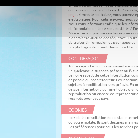
En tant qu'utilisateur, vous disposez d'un
contribution à ce site Internet. Pour cela,
page
. Si vous le souhaitez, vous pouvez 
électronique. Pour cela, envoyez nous v
Nous vous informons enfin que les inform
du formulaire en ligne sont destinés à l'u
Alsace Terroir précise que les réponses d
n'entraînera aucune conséquence. Toutef
de traiter l'information et pour apporter 
Les photographies sont données à titre in
CONTREFAÇON
Toute reproduction ou représentation de c
un quelconque support, présent ou futur,
Le non-respect de cette interdiction con
et pénale du contrefacteur. Les informat
sujettes à modification sans préavis. En
ce site Internet ont pu faire l'objet d'un 
reproduction ou encore de représentatio
réservés pour tous pays.
COOKIES
Lors de la consultation de ce site Interne
ou votre mobile. Ils sont destinés à la m
Les préférences pour tous les services p