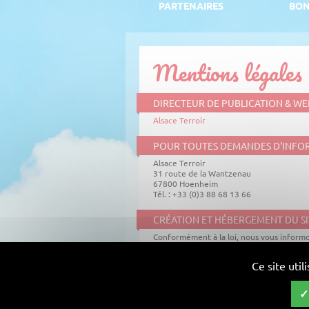
PARTENAIRES
BON
Mentions légales
DIRECTEUR DE PUBLICATION & W
Alsace Terroir
POUR TOUTES DEMANDES D'INFO
Alsace Terroir
31 route de la Wantzenau
67800 Hoenheim
Tél. : +33 (0)3 88 68 13 66
CRÉATION ET HÉBERGEMENT DU SI
Conformément à la loi, nous vous informo
ce service internet est édité par la so
Wantzenau - 67800 Hoenheim, France,
Ce site uti
ce service internet est hébergé par la
Marziano 25 - 1227 Les Acacias, Suisse.
LOI INFORMATIQUE ET LIBERTÉS