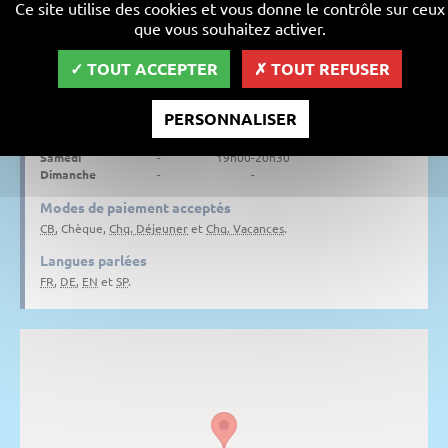
Ce site utilise des cookies et vous donne le contrôle sur ceux
que vous souhaitez activer.
Horaires d'ouverture du restaurant
TOUT ACCEPTER
TOUT REFUSER
Lundi
-
-
Mardi
-
19h00-20h30
Mercredi
-
19h00-20h30
PERSONNALISER
Jeudi
-
19h00-20h30
Vendredi
-
19h00-20h30
Samedi
-
19h00-20h30
Dimanche
-
-
Modes de paiement acceptés
CB
, Chèque,
Chq. Déjeuner
et
Chq. Vacances
.
Langues parlées
FR
,
DE
,
EN
et
SP
.