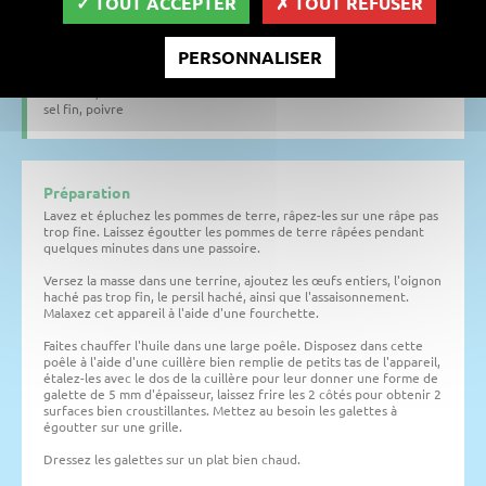
TOUT ACCEPTER
TOUT REFUSER
800 g de grosses pommes de terre,
1 oignon moyen,
2 œufs,
PERSONNALISER
10 cℓ d'huile,
1 peu de persil haché,
muscade,
sel fin, poivre
Préparation
Lavez et épluchez les pommes de terre, râpez-les sur une râpe pas
trop fine. Laissez égoutter les pommes de terre râpées pendant
quelques minutes dans une passoire.
Versez la masse dans une terrine, ajoutez les œufs entiers, l'oignon
haché pas trop fin, le persil haché, ainsi que l'assaisonnement.
Malaxez cet appareil à l'aide d'une fourchette.
Faites chauffer l'huile dans une large poêle. Disposez dans cette
poêle à l'aide d'une cuillère bien remplie de petits tas de l'appareil,
étalez-les avec le dos de la cuillère pour leur donner une forme de
galette de 5 mm d'épaisseur, laissez frire les 2 côtés pour obtenir 2
surfaces bien croustillantes. Mettez au besoin les galettes à
égoutter sur une grille.
Dressez les galettes sur un plat bien chaud.