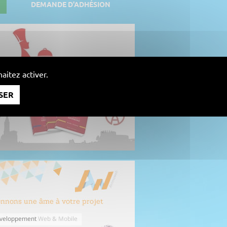
DEMANDE D'ADHÉSION
aitez activer.
SER