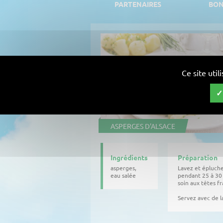
PARTENAIRES
BON
Ce site uti
ASPERGES D'ALSACE
Ingrédients
Préparation
asperges,
Lavez et épluchez
eau salée
pendant 25 à 30 
soin aux têtes fr
Servez avec de l