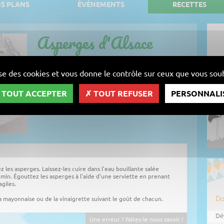
S PLANS
ÉVÉNEMENTS
RECETTES
Asperges d'Alsace
recette facile
lise des cookies et vous donne le contrôle sur ceux que vous souh
TOUT ACCEPTER
TOUT REFUSER
PERSONNALI
 les asperges. Laissez-les cuire dans l'eau bouillante salée
min. Égouttez les asperges à l'aide d'une serviette en prenant
agiles.
a mayonnaise ou de la vinaigrette suivant le goût de chacun.
Une erreur ? Faites-le nous savoir !