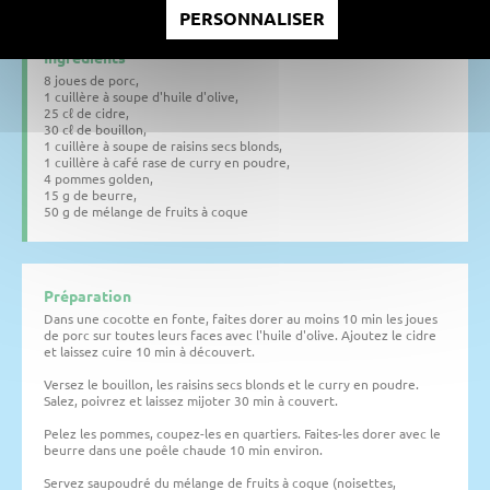
PERSONNALISER
Ingrédients
8 joues de porc,
1 cuillère à soupe d'huile d'olive,
25 cℓ de cidre,
30 cℓ de bouillon,
1 cuillère à soupe de raisins secs blonds,
1 cuillère à café rase de curry en poudre,
4 pommes golden,
15 g de beurre,
50 g de mélange de fruits à coque
Préparation
Dans une cocotte en fonte, faites dorer au moins 10 min les joues
de porc sur toutes leurs faces avec l'huile d'olive. Ajoutez le cidre
et laissez cuire 10 min à découvert.
Versez le bouillon, les raisins secs blonds et le curry en poudre.
Salez, poivrez et laissez mijoter 30 min à couvert.
Pelez les pommes, coupez-les en quartiers. Faites-les dorer avec le
beurre dans une poêle chaude 10 min environ.
Servez saupoudré du mélange de fruits à coque (noisettes,