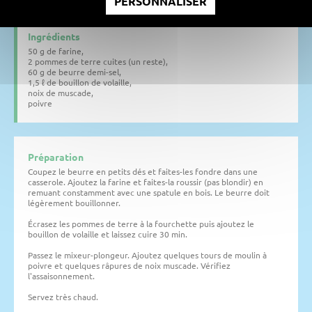
PERSONNALISER
Ingrédients
50 g de farine,
2 pommes de terre cuites (un reste),
60 g de beurre demi-sel,
1,5 ℓ de bouillon de volaille,
noix de muscade,
poivre
Préparation
Coupez le beurre en petits dés et faites-les fondre dans une
casserole. Ajoutez la farine et faites-la roussir (pas blondir) en
remuant constamment avec une spatule en bois. Le beurre doit
légèrement bouillonner.
Écrasez les pommes de terre à la fourchette puis ajoutez le
bouillon de volaille et laissez cuire 30 min.
Passez le mixeur-plongeur. Ajoutez quelques tours de moulin à
poivre et quelques râpures de noix muscade. Vérifiez
l'assaisonnement.
Servez très chaud.