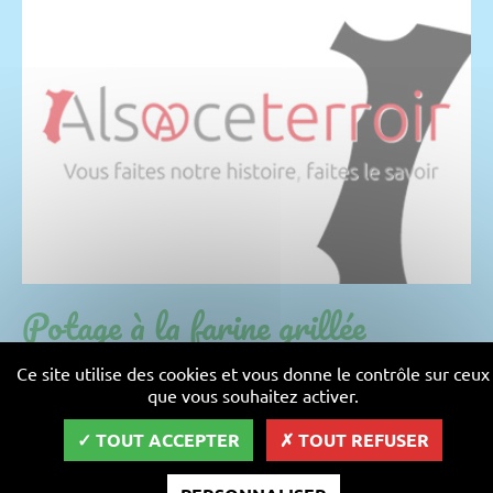
Potage à la farine grillée
(Gerechteni Mehlsup)
Ce site utilise des cookies et vous donne le contrôle sur ceux
que vous souhaitez activer.
Préparation : 10 min - Cuisson : 30 min
TOUT ACCEPTER
TOUT REFUSER
recette facile
Pour 4 personnes