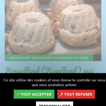
KOUGELHOPF (KUGELHOPF) AUX NOIX ET AU LARD
Kougelhopf (Kugelhopf) aux
noix et au lard
Ce site utilise des cookies et vous donne le contrôle sur ceux
que vous souhaitez activer.
recette facile
TOUT ACCEPTER
TOUT REFUSER
Ingrédients
PERSONNALISER