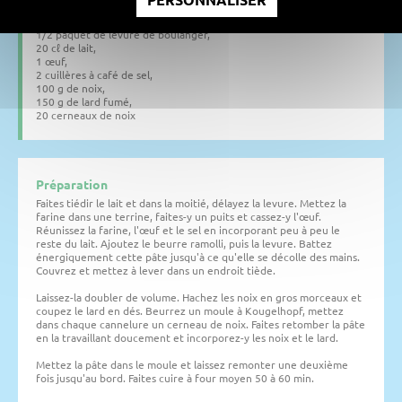
375 g de farine,
80 g de beurre,
1/2 paquet de levure de boulanger,
20 cℓ de lait,
1 œuf,
2 cuillères à café de sel,
100 g de noix,
150 g de lard fumé,
20 cerneaux de noix
Préparation
Faites tiédir le lait et dans la moitié, délayez la levure. Mettez la
farine dans une terrine, faites-y un puits et cassez-y l'œuf.
Réunissez la farine, l'œuf et le sel en incorporant peu à peu le
reste du lait. Ajoutez le beurre ramolli, puis la levure. Battez
énergiquement cette pâte jusqu'à ce qu'elle se décolle des mains.
Couvrez et mettez à lever dans un endroit tiède.
Laissez-la doubler de volume. Hachez les noix en gros morceaux et
coupez le lard en dés. Beurrez un moule à Kougelhopf, mettez
dans chaque cannelure un cerneau de noix. Faites retomber la pâte
en la travaillant doucement et incorporez-y les noix et le lard.
Mettez la pâte dans le moule et laissez remonter une deuxième
fois jusqu'au bord. Faites cuire à four moyen 50 à 60 min.