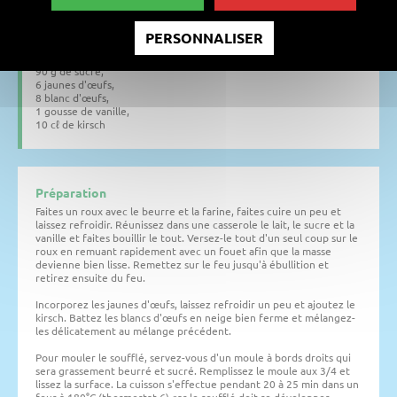
Ingrédients
90 g de beurre,
PERSONNALISER
100 g de farine,
1/2 ℓ de lait,
90 g de sucre,
6 jaunes d'œufs,
8 blanc d'œufs,
1 gousse de vanille,
10 cℓ de kirsch
Préparation
Faites un roux avec le beurre et la farine, faites cuire un peu et
laissez refroidir. Réunissez dans une casserole le lait, le sucre et la
vanille et faites bouillir le tout. Versez-le tout d'un seul coup sur le
roux en remuant rapidement avec un fouet afin que la masse
devienne bien lisse. Remettez sur le feu jusqu'à ébullition et
retirez ensuite du feu.
Incorporez les jaunes d'œufs, laissez refroidir un peu et ajoutez le
kirsch. Battez les blancs d'œufs en neige bien ferme et mélangez-
les délicatement au mélange précédent.
Pour mouler le soufflé, servez-vous d'un moule à bords droits qui
sera grassement beurré et sucré. Remplissez le moule aux 3/4 et
lissez la surface. La cuisson s'effectue pendant 20 à 25 min dans un