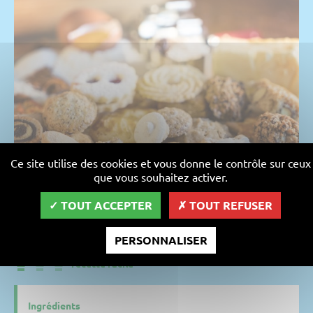
Ce site utilise des cookies et vous donne le contrôle sur ceux
PETITS FOURS
que vous souhaitez activer.
Petits fours
TOUT ACCEPTER
TOUT REFUSER
Préparation : 20 min - Repos : 60 et 40 min - Cuisson : 10 min
PERSONNALISER
recette facile
Ingrédients