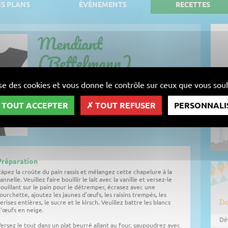
S PLANS
ÉVÉNEMENTS
RECETTES
Mendiant
(Bettelmann)
recette facile
lise des cookies et vous donne le contrôle sur ceux que vous souh
TOUT ACCEPTER
TOUT REFUSER
PERSONNALI
Préparation
âpez la croûte du pain rassis et mélangez cette chapelure à la
annelle. Veuillez faire bouillir le lait avec la vanille et versez-le
ouillant sur le pain pour le détremper, écrasez avec une
ourchette, ajoutez les jaunes d'œufs, les raisins trempés, les
erises entières, le sucre et le kirsch. Veuillez battre les blancs
'œufs en neige.
ersez le tout dans un plat beurré allant au four, saupoudrez avec