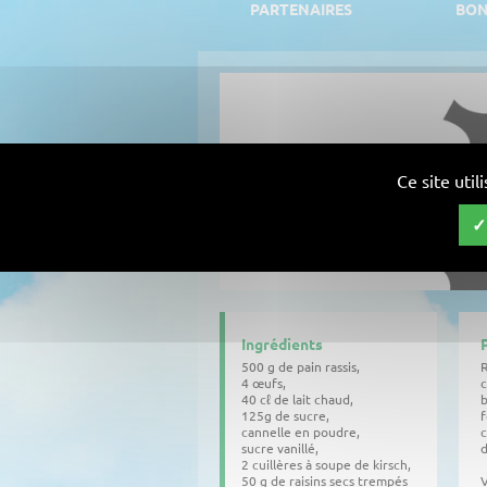
PARTENAIRES
BON
Ce site uti
Ingrédients
500 g de pain rassis,
R
4 œufs,
c
40 cℓ de lait chaud,
b
125g de sucre,
f
cannelle en poudre,
c
sucre vanillé,
d
2 cuillères à soupe de kirsch,
50 g de raisins secs trempés
V