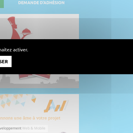
DEMANDE D'ADHÉSION
aitez activer.
SER