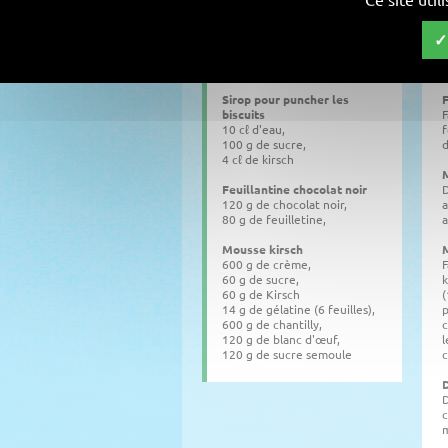
M
Gelée griotte
f
400 g de griottine égouttée,
100 g de jus de griotte,
S
6 feuilles de gélatine
P
Sirop pour puncher les
F
biscuits
F
10 cℓ d'eau,
f
100 g de sucre,
d
4 cℓ de kirsch
Feuillantine chocolat noir
D
120 g de chocolat noir,
a
80 g de feuilletine,
a
Mousse kirsch
600 g de crème,
F
60 g de sucre,
k
60 g de Kirsch
(
14 g de gélatine (6 feuilles),
p
600 g de chantilly,
c
120 g de blanc d'œuf,
l
120 g de sucre semoule
c
D
c