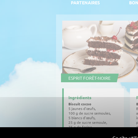
PARTENAIRES
BON
ESPRIT FORÊT-NOIRE
Ingrédients
Biscuit cacao
B
5 jaunes d'œufs,
B
100 g de sucre semoules,
a
5 blancs d'œufs,
i
25 g de sucre semoule,
p
75 g de farine,
1
25 g de poudre d'amande,
25 g de cacao
G
Ce site uti