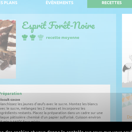
S PLANS
ÉVÉNEMENTS
RECETTES
Esprit Forêt-Noire
recette moyenne
Préparation
iscuit cacao
lanchissez les jaunes d'œufs avec le sucre. Montez les blancs
vec le sucre, mélangez les 2 masses et incorporez les
ngrédients restants. Placez la préparation dans un cadre sur une
laque pâtissière chemisé d'un papier sulfurisé. Cuisson environ
5 min à 160°C four mixte.
elée griotte
lise des cookies et vous donne le contrôle sur ceux que vous souh