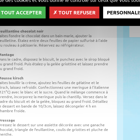
ixez les ingrédients et portez-les à ébullition, ajoutez les
euilles de gélatine trempées et égouttées.
TOUT ACCEPTER
TOUT REFUSER
PERSONNALI
irop pour puncher les biscuits
ortez l'eau et le sucre à ébullition et y ajoutez-y le kirsch.
euillantine chocolat noir
aites fondre le chocolat dans un bain-marie, ajouter la
euilletine. Étalez entre deux feuilles de papier sulfurisé à l'aide
u rouleau à pâtisserie. Réservez au réfrigérateur.
Montage
ans le cadre, disposez le biscuit, le punchez avec le sirop bloqué
u grand froid. Puis étalez-y la gelée griottine et laissez prendre
u grand froid.
Mousse kirsch
aites bouillir la crème, ajoutez les feuilles de gélatine et le
irsch, laissez refroidir. Confectionnez une meringue à l'italienne
121°C) avec le blanc et le sucre. Quand le mélange commence à
rendre, incorporez la meringue puis la chantilly. Versez dans le
adre du biscuit et de la gelée, bloquez au grand froid. Détaillez
e dessert en bande de 10/3cm, laissez décongeler 4 h en
hambre froide.
Dressage
ressez le dessert sur une assiette décorée avec une ganache
hocolat, triangle de feuillantine, coulis de griottes et pluche de
menthe.