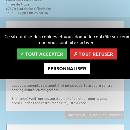
1, rue du Noyer
67370 Stutzheim Offenheim
Tél. : + 33 (0)3 88 25 58 94
La Maison du Tigre loue des appartements et des suites d'hôtes
près de Strasbourg. Les appartements se louent en courte durée
Ce site utilise des cookies et vous donne le contrôle sur ceux
ou en longue durée, au gré du voyageur.
que vous souhaitez activer.
Idéals pour les réservations de vacances en Alsace et à Strasbourg,
les appartements sont meublés pour passer un agréable séjour
TOUT ACCEPTER
TOUT REFUSER
touristique (visite de Strasbourg ou Colmar, tourisme le long de la
route du vin) et sportif (tennis et pétanque à proximité).
PERSONNALISER
Les appartements loués ont été imaginés dans un cadre chaleureux
et familial alliant pierre, bois et cheminée au cœur du
Kochersberg.
Les appartements se situent à 10 minutes de Strasbourg centre,
parking assuré, calme garanti.
Emmanuel Wolfrom restaurateur, chef cuisinier pourra vous
accueillir dans son restaurant situé juste à coté.
Une erreur ? Faites-le nous savoir !