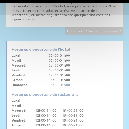
Vous pourrez profiter à proximité du golf de La Wantzenau, faire
de l'équitation au club du Waldhof, vous promener le long de l'Ill et
dans la forêt du Rhin, admirer la réserve naturelle de La
Wantzenau, ou même déguster encore quelques vins chez des
vignerons amis.
Une erreur ? Faites-le nous savoir !
Horaires d'ouverture de l'hôtel
Lundi
07h00-01h00
Mardi
07h00-01h00
Mercredi
07h00-01h00
Jeudi
07h00-01h00
Vendredi
07h00-01h00
Samedi
08h00-01h00
Dimanche
08h00-01h00
Horaires d'ouverture du restaurant
Lundi
-
-
Mardi
-
-
Mercredi
12h00-14h00
19h00-21h00
Jeudi
12h00-14h00
19h00-21h00
Vendredi
12h00-14h00
19h00-21h00
Samedi
12h00-14h00
19h00-21h00