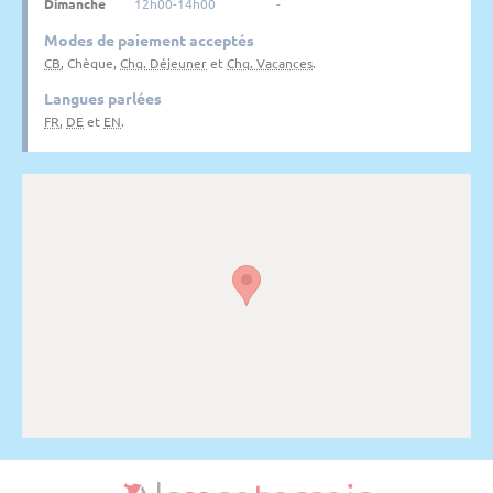
Dimanche
12h00-14h00
-
Modes de paiement acceptés
CB
, Chèque,
Chq. Déjeuner
et
Chq. Vacances
.
Langues parlées
FR
,
DE
et
EN
.