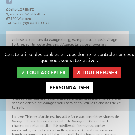
Cécile LORENTZ
9, route de Westhoffen
67520 Wangen
Tél. : + 33 (0)9 66 83 11 22
Adossé aux pentes du Wangenberg, Wangen est un petit village
fortifié, sur la route des vins d'Alsace. Le visiteur pourra y
découvrir ses remparts et ses 2 portes médiévales : le Niedertor, le
Sommertor.
Ce site utilise des cookies et vous donne le contrôle sur ceux
que vous souhaitez activer.
Depuis l'an 845 les écrits les plus anciens attestent de l'existence
de vignes à Wangen.
TOUT ACCEPTER
TOUT REFUSER
Du haut de ses 390 mètres, le vignoble de Wangen offre un
panorama exceptionnel. Les pentes du coteau du Wangenberg
exposées Sud/Sud-Est et le terroir au sous sol marno calcaire, sont
PERSONNALISER
propices à l'implantation des vignes.
C'est ici que mûrissent les raisins dont sont issus nos vins. Suivre le
sentier viticole de Wangen vous fera découvrir les richesses de ce
terroir.
La cave Thierry-Martin est installée face aux premières vignes de
Wangen, hors du mur d'enceinte de Wangen... Ce qui fait le
charme de cette petite cité médiévale (remparts, portes
médiévales, rues étroites, ruelles pavées...) constitue aussi un
handicap pour notre activité, l'accueil, le stationnement de nos