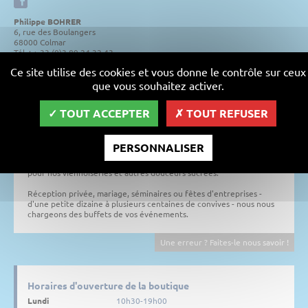
Philippe BOHRER
6, rue des Boulangers
68000 Colmar
Tél. : + 33 (0)3 89 24 32 43
Ce site utilise des cookies et vous donne le contrôle sur ceux
que vous souhaitez activer.
Depuis plus de 13 ans, "les Fameuses Bretzels" ravissent le palais de
tous les gourmands de Colmar.
TOUT ACCEPTER
TOUT REFUSER
Dans notre boutique, nous vous proposons bien sûr nos bretzels
traditionnels ou gratinés ainsi que nos alsacettes garnies de
produits frais et savoureux; mais également une large gamme de
PERSONNALISER
sandwich, wrap ou panini à l'unité ou en "formule". Au petit
déjeuner, au goûter ou à tout moment de la journée, craquez aussi
pour nos viennoiseries et autres douceurs sucrées.
Réception privée, mariage, séminaires ou fêtes d'entreprises -
d'une petite dizaine à plusieurs centaines de convives - nous nous
chargeons des buffets de vos événements.
Une erreur ? Faites-le nous savoir !
Horaires d'ouverture de la boutique
Lundi
10h30-19h00