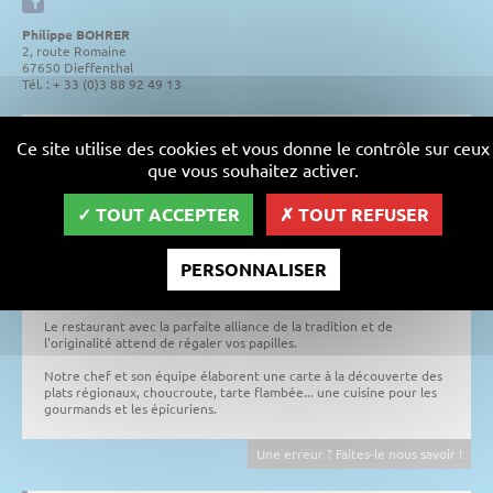
Philippe BOHRER
2, route Romaine
67650 Dieffenthal
Tél. : + 33 (0)3 88 92 49 13
Dans une ambiance inédite, un confort douillet... des couleurs
Ce site utilise des cookies et vous donne le contrôle sur ceux
apaisantes... venez-vous arrêter, vous détendre et apprécier le
que vous souhaitez activer.
calme et la chaleur de nos 32 chambres.
Un univers pour vous sentir chez vous, l'esprit "comme à la maison"
TOUT ACCEPTER
TOUT REFUSER
a été la source des rénovations de l'Inter Hôtel Le Verger des
Châteaux.
PERSONNALISER
Plus qu'un hôtel, c'est un lieu incontournable... au cœur de la
nature et du vignoble alsacien.
Le restaurant avec la parfaite alliance de la tradition et de
l'originalité attend de régaler vos papilles.
Notre chef et son équipe élaborent une carte à la découverte des
plats régionaux, choucroute, tarte flambée... une cuisine pour les
gourmands et les épicuriens.
Une erreur ? Faites-le nous savoir !