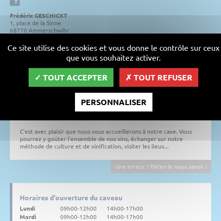
Frédéric GESCHICKT
1, place de la Sinne
68770 Ammerschwihr
Tél. : + 33 (0)3 89 47 12 54
Ce site utilise des cookies et vous donne le contrôle sur ceux
que vous souhaitez activer.
Notre cave se situe à Ammerschwihr en Alsace à 10 kilomètres à
l'Ouest de Colmar à proximité de Kaysersberg.
TOUT ACCEPTER
TOUT REFUSER
Abrité des influences océaniques par le massif vosgien, le village
bénéficie d'un climat semi-continental ensoleillé, chaud et sec.
PERSONNALISER
Situé au pied ou sur les collines entre 200 et 400 mètres d'altitude,
le vignoble d'Ammerschwihr profite d'un rayonnement solaire
optimal.
C'est avec plaisir que nous vous accueillerons à notre cave. Vous
pourrez y goûter l'ensemble de nos vins, échanger sur notre
méthode de culture et de vinification, visiter les lieux...
Une erreur ? Faites-le nous savoir !
Horaires d'ouverture du caveau
Lundi
09h00-12h00
14h00-17h00
Mardi
09h00-12h00
14h00-17h00