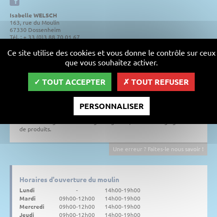
Isabelle WELSCH
163, rue du Moulin
67330 Dossenheim
Tél. : + 33 (0)3 88 70 01 67
Ce site utilise des cookies et vous donne le contrôle sur ceux
que vous souhaitez activer.
A l'entrée du Parc des Vosges du Nord, le Moulin Burggraf-Becker,
entreprise familiale depuis 4 générations, vous accueille dans un
cadre chaleureux et familial à Dossenheim.
TOUT ACCEPTER
TOUT REFUSER
Aujourd'hui, 3 pôles d'activités témoignent du dynamisme de cette
entreprise : le moulin, où la mouture se fait selon une tradition
PERSONNALISER
artisanale, l'alimentation animale, qui grâce aux conseils et à la
compétence des personnes a permis à l'entreprise d'atteindre une
notoriété régionale et le négoce agricole, avec une large gamme
de produits.
Une erreur ? Faites-le nous savoir !
Horaires d'ouverture du moulin
Lundi
-
14h00-19h00
Mardi
09h00-12h00
14h00-19h00
Mercredi
09h00-12h00
14h00-19h00
Jeudi
09h00-12h00
14h00-19h00