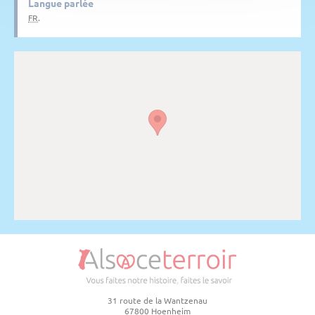
Langue parlée
FR
.
31 route de la Wantzenau
67800 Hoenheim